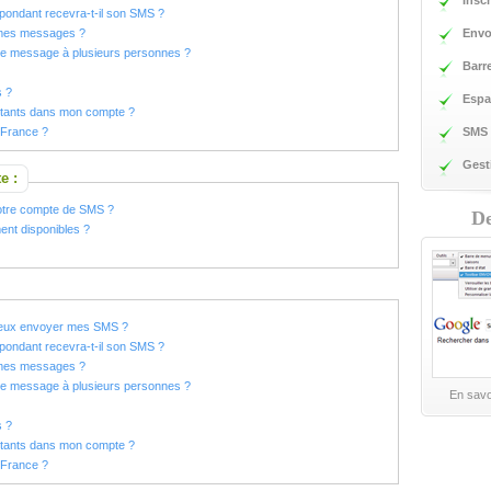
Inscr
ondant recevra-t-il son SMS ?
 mes messages ?
Envo
ême message à plusieurs personnes ?
Barr
s ?
Espa
tants dans mon compte ?
 France ?
SMS 
Gest
e :
otre compte de SMS ?
De
ent disponibles ?
 peux envoyer mes SMS ?
ondant recevra-t-il son SMS ?
 mes messages ?
ême message à plusieurs personnes ?
En savo
s ?
tants dans mon compte ?
 France ?