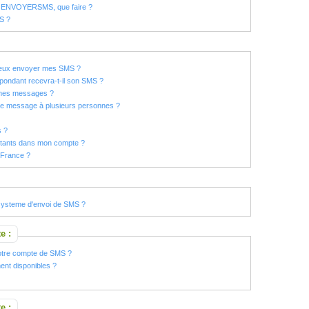
te ENVOYERSMS, que faire ?
MS ?
 peux envoyer mes SMS ?
ondant recevra-t-il son SMS ?
 mes messages ?
ême message à plusieurs personnes ?
s ?
tants dans mon compte ?
 France ?
systeme d'envoi de SMS ?
e :
otre compte de SMS ?
ent disponibles ?
e :