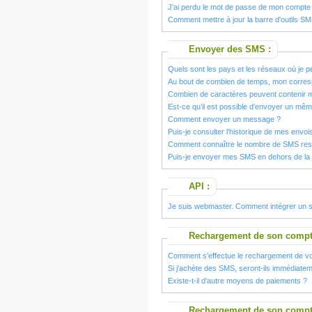
J'ai perdu le mot de passe de mon comp
Comment mettre à jour la barre d'outils S
Envoyer des SMS :
Quels sont les pays et les réseaux où je
Au bout de combien de temps, mon corresp
Combien de caractères peuvent contenir
Est-ce qu’il est possible d’envoyer un m
Comment envoyer un message ?
Puis-je consulter l'historique de mes envoi
Comment connaître le nombre de SMS res
Puis-je envoyer mes SMS en dehors de la
API :
Je suis webmaster. Comment intégrer un 
Rechargement de son compt
Comment s’effectue le rechargement de v
Si j'achète des SMS, seront-ils immédiatem
Existe-t-il d'autre moyens de paiements ?
Rechargement de son compt