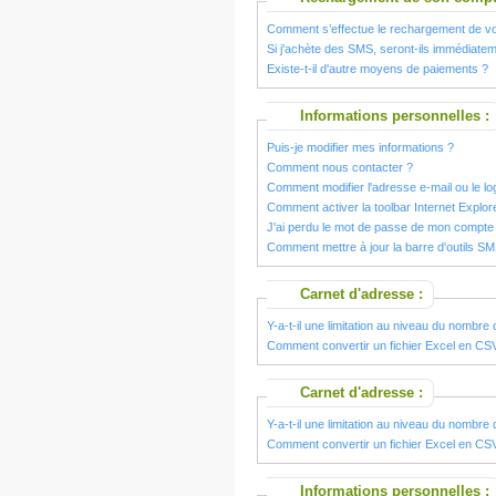
Comment s’effectue le rechargement de v
Si j'achète des SMS, seront-ils immédiatem
Existe-t-il d'autre moyens de paiements ?
Informations personnelles :
Puis-je modifier mes informations ?
Comment nous contacter ?
Comment modifier l'adresse e-mail ou le l
Comment activer la toolbar Internet Explor
J'ai perdu le mot de passe de mon comp
Comment mettre à jour la barre d'outils S
Carnet d'adresse :
Y-a-t-il une limitation au niveau du nombr
Comment convertir un fichier Excel en CS
Carnet d'adresse :
Y-a-t-il une limitation au niveau du nombr
Comment convertir un fichier Excel en CS
Informations personnelles :