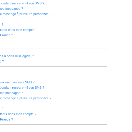
ondant recevra-t-il son SMS ?
 mes messages ?
ême message à plusieurs personnes ?
s ?
tants dans mon compte ?
 France ?
 à partir d’un logiciel ?
0 ?
 peux envoyer mes SMS ?
ondant recevra-t-il son SMS ?
 mes messages ?
ême message à plusieurs personnes ?
s ?
tants dans mon compte ?
 France ?