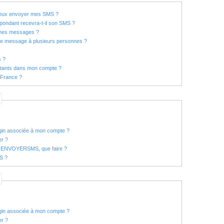
 peux envoyer mes SMS ?
ondant recevra-t-il son SMS ?
 mes messages ?
ême message à plusieurs personnes ?
s ?
tants dans mon compte ?
 France ?
ogin associée à mon compte ?
er ?
te ENVOYERSMS, que faire ?
MS ?
ogin associée à mon compte ?
er ?