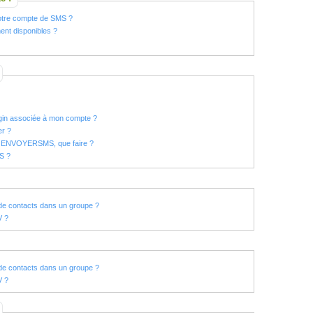
otre compte de SMS ?
ent disponibles ?
ogin associée à mon compte ?
er ?
te ENVOYERSMS, que faire ?
MS ?
e de contacts dans un groupe ?
V ?
e de contacts dans un groupe ?
V ?