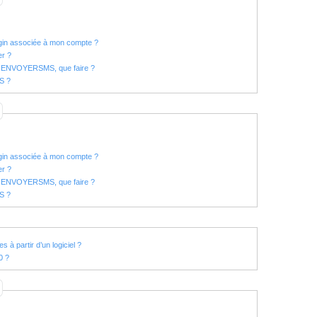
ogin associée à mon compte ?
er ?
te ENVOYERSMS, que faire ?
MS ?
ogin associée à mon compte ?
er ?
te ENVOYERSMS, que faire ?
MS ?
 à partir d’un logiciel ?
0 ?