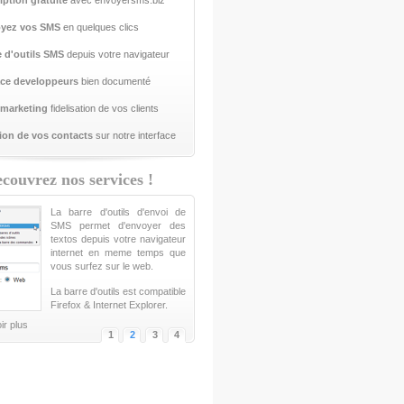
iption gratuite
avec envoyersms.biz
yez vos SMS
en quelques clics
e d'outils SMS
depuis votre navigateur
ce developpeurs
bien documenté
marketing
fidelisation de vos clients
ion de vos contacts
sur notre interface
couvrez nos services !
La barre d'outils d'envoi de
SMS permet d'envoyer des
textos depuis votre navigateur
internet en meme temps que
vous surfez sur le web.
La barre d'outils est compatible
Firefox & Internet Explorer.
ir plus
1
2
3
4